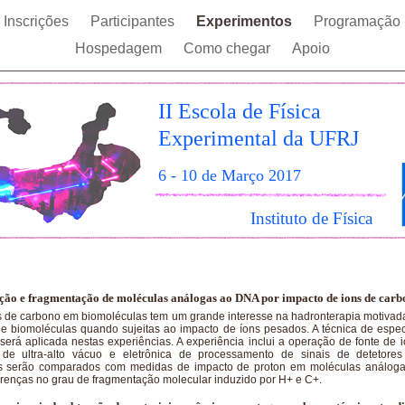
Inscrições
Participantes
Experimentos
Programação
Hospedagem
Como chegar
Apoio
II Escola de Física
Experimental da UFRJ
6 - 10 de Março 2017
Instituto de Física
ção e fragmentação de moléculas análogas ao DNA por impacto de ions de car
s de carbono em biomoléculas tem um grande interesse na hadronterapia motivada 
e biomoléculas quando sujeitas ao impacto de íons pesados. A técnica de espe
erá aplicada nestas experiências. A experiência inclui a operação de fonte de 
a de ultra-alto vácuo e eletrônica de processamento de sinais de detetores
os serão comparados com medidas de impacto de proton em moléculas análog
erenças no grau de fragmentação molecular induzido por H+ e C+.