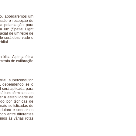
ico, abordaremos um
issão e recepção de
a polarização para
 luz (Spatial Light
acial de um feixe de
nde será observado o
rbital.
ótica. A pinça ótica
mento de calibração
rial supercondutor.
a, dependendo se o
l será aplicada para
álises térmicas tais
ar a estabilidade de
do por técnicas de
 mais sofisticadas de
ondutora e sondar os
go entre diferentes
mos às várias rotas