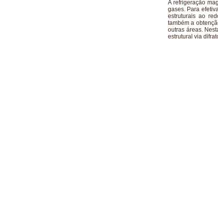
A refrigeração mag
gases. Para efeti
estruturais ao re
também a obtenção
outras áreas. Nest
estrutural via difr