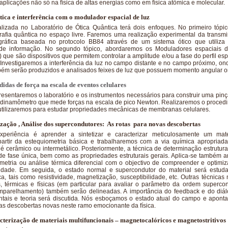
plicações não só na física de altas energias como em física atômica e molecular.
tica e interferência com o modulador espacial de luz
ealizada no Laboratório de Ótica Quântica terá dois enfoques. No primeiro tóp
grafia quântica no espaço livre. Faremos uma realização experimental da transm
gráfica baseada no protocolo BB84 através de um sistema ótico que utiliza 
 de informação. No segundo tópico, abordaremos os Moduladores espaciais da
 que são dispositivos que permitem controlar a amplitude e/ou a fase do perfil esp
 Investigaremos a interferência da luz no campo distante e no campo próximo, o
mbém serão produzidos e analisados feixes de luz que possuem momento angular o
didas de força na escala de eventos celulares
esentaremos o laboratório e os instrumentos necessários para construir uma pinça 
dinamômetro que mede forças na escala de pico Newton. Realizaremos o procedi
 utilizaremos para estudar propriedades mecânicas de membranas celulares.
ização , Análise dos supercondutores: As rotas para novas descobertas
experiência é aprender a sintetizar e caracterizar meticulosamente um mate
rtir da estequiometria básica e trabalharemos com a via química apropriad
 é cerâmico ou intermetálico. Posteriormente, a técnica de determinação estrutura
r de fase única, bem como as propriedades estruturais gerais. Aplica-se também an
metria ou análise térmica diferencial com o objectivo de compreender e optimiz
dade. Em seguida, o estado normal e supercondutor do material será estuda
ica, tais como resistividade, magnetização, susceptibilidade, etc. Outras técnicas
is, térmicas e físicas (em particular para avaliar o parâmetro da ordem superc
arelhamento) também serão delineadas. A importância do feedback e do diálo
ntais e teoria será discutida. Nós esboçamos o estado atual do campo e aponta
as descobertas novas neste ramo emocionante da física.
cterização de materiais multifuncionais – magnetocalóricos e magnetostritivos