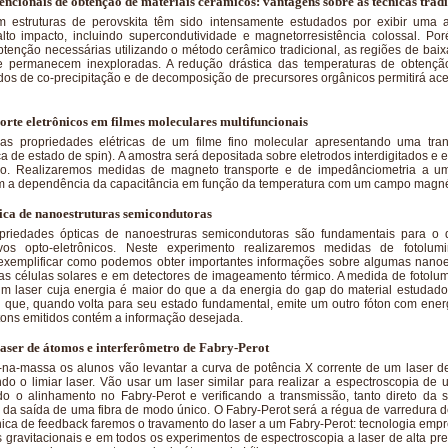
ncionais de obtenção de materiais cerâmicos: vantagens sobre as técnicas tradi
 estruturas de perovskita têm sido intensamente estudados por exibir uma 
lto impacto, incluindo supercondutividade e magnetorresistência colossal. Por
tenção necessárias utilizando o método cerâmico tradicional, as regiões de bai
e permanecem inexploradas. A redução drástica das temperaturas de obtenç
dos de co-precipitação e de decomposição de precursores orgânicos permitirá aces
orte eletrônicos em filmes moleculares multifuncionais
as propriedades elétricas de um filme fino molecular apresentando uma tran
 de estado de spin). A amostra será depositada sobre eletrodos interdigitados e 
io. Realizaremos medidas de magneto transporte e de impedânciometria a uma
a dependência da capacitância em função da temperatura com um campo magnét
ica de nanoestruturas semicondutoras
priedades ópticas de nanoestruras semicondutoras são fundamentais para o 
tivos opto-eletrônicos. Neste experimento realizaremos medidas de fotolum
exemplificar como podemos obter importantes informações sobre algumas nanoe
ras células solares e em detectores de imageamento térmico. A medida de fotolu
um laser cuja energia é maior do que a da energia do gap do material estudado.
al que, quando volta para seu estado fundamental, emite um outro fóton com ene
tons emitidos contém a informação desejada.
laser de átomos e interferômetro de Fabry-Perot
o-na-massa os alunos vão levantar a curva de potência X corrente de um laser d
ndo o limiar laser. Vão usar um laser similar para realizar a espectroscopia de 
do o alinhamento no Fabry-Perot e verificando a transmissão, tanto direto da s
 da saída de uma fibra de modo único. O Fabry-Perot será a régua de varredura 
nica de feedback faremos o travamento do laser a um Fabry-Perot: tecnologia em
gravitacionais e em todos os experimentos de espectroscopia a laser de alta pre