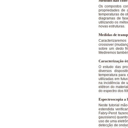
Métodos não conve
Os compostos com
propriedades de a
temperaturas de ob
diagramas de fas
utilizando os méto
novas estruturas.
Medidas de transp
Caracterizaremos 
crossover (mudança
sobre um dedo fr
Mediremos também 
Caracterização ót
O estudo das pro
diversos disposi
temperatura para 
utilizadas em futu
na incidência de 
elétron do materi
do espectro dos fó
Espectroscopia a 
Neste tutorial mã
estendida verifica
Fabry-Perot fazen
gaussiano) quanto
uso de uma eletrô
detecção de ondas 