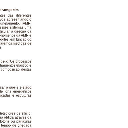
 transportes
tes das diferentes
ivos apresentando o
e Tunelamento, TAMR
Nesses sistemas uma
icular a direção da
s fenômenos da AMR e
portes: em função do
 faremos medidas de
s.
ios-X. Os processos
lhamentos elástico e
e composição destas
sar o que é ejetado
e íons energéticos
icadas e estruturas
tectores de silício,
á obtida através da
tons ou partículas
e tempo de chegada