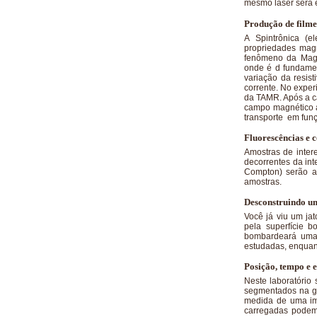
mesmo laser será 
Produção de filmes
A Spintrônica (e
propriedades magn
fenômeno da Magn
onde é d fundamen
variação da resis
corrente. No exper
da TAMR. Após a ca
campo magnético a
transporte em funç
Fluorescências e 
Amostras de inter
decorrentes da int
Compton) serão av
amostras.
Desconstruindo um
Você já viu um ja
pela superfície 
bombardeará uma a
estudadas, enquan
Posição, tempo e e
Neste laboratório 
segmentados na ge
medida de uma im
carregadas podem