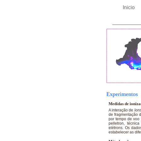
Inicio
Experimentos
Medidas de ioniza
A interação de íon
de fragmentação d
por tempo de voo s
pelletron, técnic
elétrons. Os dad
estabelecer as dif