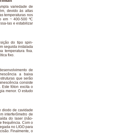
cionais
ampla variedade de
ém, devido às altas
xas temperaturas nos
ão em ~ 400-500 ºC
sa-las e estabilizar
sição do tipo spin-
em seguida instalada
 temperatura fixa.
ica fixo.
desenvolvimento de
inescência a baixa
struturas que serão
minescência consiste
 Este fóton excita o
rgia menor. O estudo
e diodo de cavidade
um interferômetro de
aída do laser (não-
de frequência. Com o
pregada no LIGO para
cisão. Finalmente, o