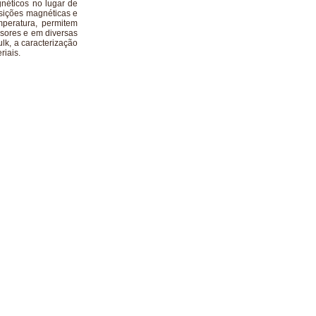
gnéticos no lugar de
nsições magnéticas e
mperatura, permitem
nsores e em diversas
lk, a caracterização
riais.