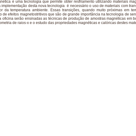
nética é uma tecnologia que permite obter resfriamento utilizando materiais ma
va implementação desta nova tecnologia é necessário o uso de materiais com tra
dor da temperatura ambiente. Essas transições, quando muito próximas em te
 de efeitos magnetostritivos que são de grande importância na tecnologia de se
a oficina serão ensinadas as técnicas de produção de amostras magnéticas em bu
atometria de raios-x e o estudo das propriedades magnéticas e calóricas destes mate