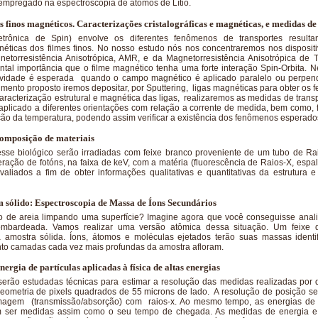
empregado na espectroscopia de átomos de Lítio.
 finos magnéticos. Caracterizações cristalográficas e magnéticas, e medidas de
letrônica de Spin) envolve os diferentes fenômenos de transportes resultan
éticas dos filmes finos. No nosso estudo nós nos concentraremos nos disposit
etorresistência Anisotrópica, AMR, e da Magnetorresistência Anisotrópica d
tal importância que o filme magnético tenha uma forte interação Spin-Orbita. 
tividade é esperada quando o campo magnético é aplicado paralelo ou perpend
imento proposto iremos depositar, por Sputtering, ligas magnéticas para obter o
racterização estrutural e magnética das ligas, realizaremos as medidas de trans
plicado a diferentes orientações com relação a corrente de medida, bem como,
ão da temperatura, podendo assim verificar a existência dos fenômenos esperado
composição de materiais
esse biológico serão irradiadas com feixe branco proveniente de um tubo de Ra
eração de fotóns, na faixa de keV, com a matéria (fluorescência de Raios-X, espa
aliados a fim de obter informações qualitativas e quantitativas da estrutura 
 sólido: Espectroscopia de Massa de Íons Secundários
to de areia limpando uma superfície? Imagine agora que você conseguisse anali
bombardeada. Vamos realizar uma versão atômica dessa situação. Um feixe d
mostra sólida. Íons, átomos e moléculas ejetados terão suas massas identif
to camadas cada vez mais profundas da amostra afloram.
nergia de partículas aplicadas à física de altas energias
serão estudadas técnicas para estimar a resolução das medidas realizadas por de
ometria de pixels quadrados de 55 microns de lado. A resolução de posição ser
agem (transmissão/absorção) com raios-x. Ao mesmo tempo, as energias de fó
 ser medidas assim como o seu tempo de chegada. As medidas de energia 