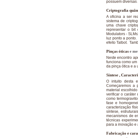
possuem diversas a
Criptografia quân
A oficina a ser r
sistema de cripto
uma chave cripto
representar o bit
Modulators - SLMs)
luz ponto a ponto.
efeito Talbot. Ta
Pinças óticas
e me
Neste encontro apr
funciona como um 
da pinça ótica e a
Síntese , Caracter
O intuito desta 
Começaremos a pa
material escolhido
verificar o caráte
como termogravito
fase e homogenei
caracterização fís
síntese, estrutura
mecanismos de emp
técnicas experime
para a inovação e 
Fabricação e cara